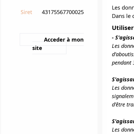
Les donn
Siret
43175567700025
Dans le 
Utilise
- S'agis
Acceder à mon
Les donn
site
d'aboutis
pendant 
S'agissa
Les donn
signaleme
d'être tr
S'agissa
Les donné