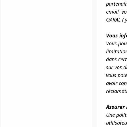
partenair
email, vo
OARAL ( y
Vous info
Vous pouv
limitatio
dans cert
sur vos d
vous pou
avoir con
réclamati
Assurer 
Une polit
utilisate