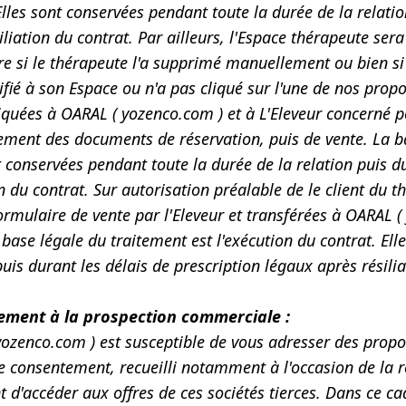
Elles sont conservées pendant toute la durée de la relatio
iliation du contrat. Par ailleurs, l'Espace thérapeute se
ire si le thérapeute l'a supprimé manuellement ou bien si
ifié à son Espace ou n'a pas cliqué sur l'une de nos prop
ées à OARAL ( yozenco.com ) et à L'Eleveur concerné po
sement des documents de réservation, puis de vente. La ba
t conservées pendant toute la durée de la relation puis d
on du contrat. Sur autorisation préalable de le client du 
ormulaire de vente par l'Eleveur et transférées à OARAL (
 base légale du traitement est l'exécution du contrat. El
puis durant les délais de prescription légaux après résili
ment à la prospection commerciale :
yozenco.com ) est susceptible de vous adresser des pro
e consentement, recueilli notamment à l'occasion de la
 d'accéder aux offres de ces sociétés tierces. Dans ce c