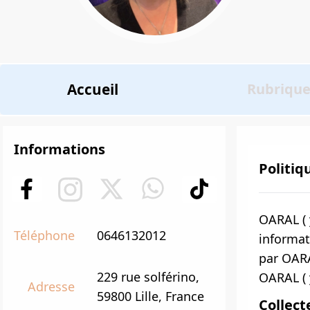
Accueil
Rubriqu
Informations
Politiq
OARAL ( 
Téléphone
0646132012
informat
par OARA
229 rue solférino,
OARAL ( 
Adresse
59800 Lille, France
Collect