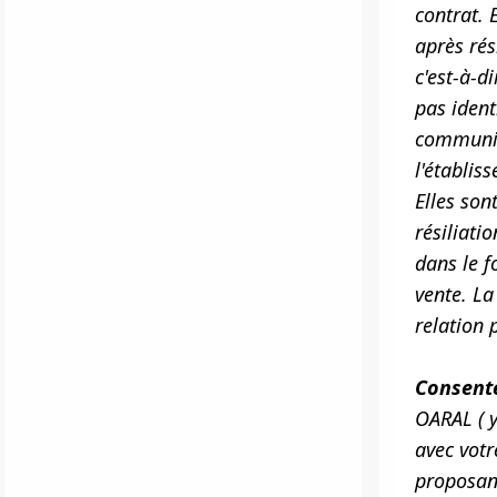
contrat. 
après rés
c'est-à-d
pas ident
communiqu
l'établis
Elles son
résiliati
dans le f
vente. La
relation 
Consente
OARAL ( 
avec votr
proposant